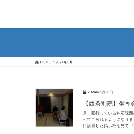
コ
ナ
ン
ビ
テ
ゲ
ン
ー
ツ
シ
へ
ョ
ス
ン
キ
に
ッ
移
HOME
2024年5月
プ
動
2024年5月28日
【西条別院】坐禅
月一回行っている神応院西
ってこられるようになりま
に設置した掲示板を見て 「