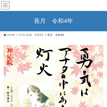
コ
ナ
ン
ビ
テ
ゲ
ン
ー
長月 令和4年
ツ
シ
へ
ョ
ス
ン
HOME
今月の言葉 令和4年
長月 令和4年
キ
に
ッ
移
プ
動