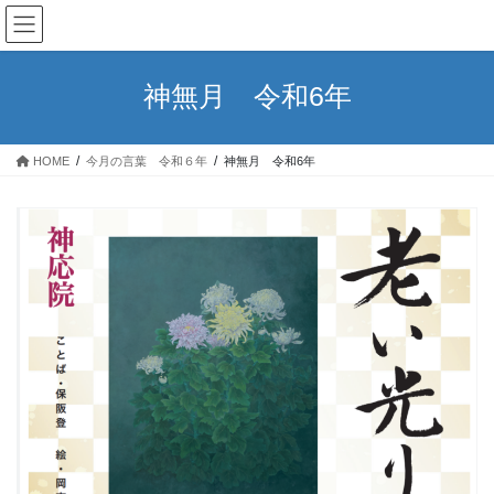
コ
ナ
ン
ビ
テ
ゲ
ン
ー
神無月 令和6年
ツ
シ
へ
ョ
ス
ン
HOME
今月の言葉 令和６年
神無月 令和6年
キ
に
ッ
移
プ
動