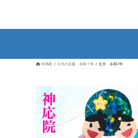
コ
ナ
ン
ビ
テ
ゲ
ン
ー
ツ
シ
へ
ョ
ス
ン
キ
に
ッ
移
HOME
今月の言葉 令和７年
文月 令和7年
プ
動