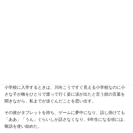
葉の固さにいつの間にか変わっていた。
育つということは、嬉しくもあり、寂しくもあることなのだと思
う。
無性にあの頼りないほどに柔らかかった幼葉が懐かしかった。
姪の子供が小学校で最後の運動会を終えた。
小さな時には、少し高音でハスキーな声で良くしゃべる子どもだ
った。
小学校に入学するときは、川向こうですぐ見える小学校なのに小
さな子が橋をひとりで渡って行く姿に涙が出たと言う姪の言葉を
聞きながら、私までが涙ぐんだことを思い出す。
その彼がタブレットを持ち、ゲームに夢中になり、話し掛けても
「ああ」「うん」ぐらいしか話さなくなり、6年生になる頃には、
敬語を使い始めた。