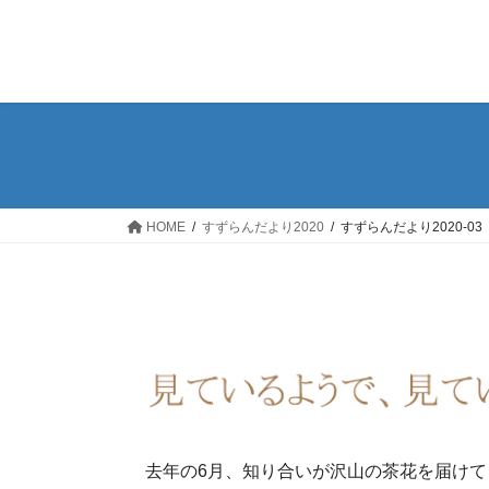
コ
ナ
ン
ビ
テ
ゲ
ン
ー
ツ
シ
へ
ョ
ス
ン
キ
に
ッ
移
HOME
すずらんだより2020
すずらんだより2020-03
プ
動
去年の6月、知り合いが沢山の茶花を届けて