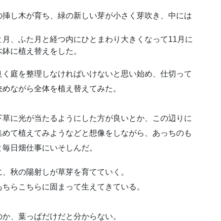
の挿し木が育ち、緑の新しい芽が小さく芽吹き、中には
月、ふた月と経つ内にひとまわり大きくなって11月に
木鉢に植え替えをした。
良く庭を整理しなければいけないと思い始め、仕切って
決めながら全体を植え替えてみた。
下草に光が当たるようにした方が良いとか、この辺りに
集めて植えてみようなどと想像をしながら、あっちのも
と毎日畑仕事にいそしんだ。
に、秋の陽射しが草芽を育てていく。
あちらこちらに固まって生えてきている。
のか、葉っぱだけだと分からない。