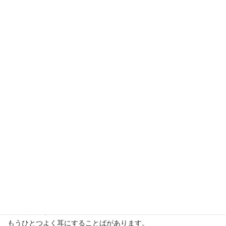
さて二月には涅槃会（ねはんえ）という行事を行いました。
お釈迦さまが亡くなられた二月十五日の行事ですが、毎年十五日
に近い日曜日に行っています。
お釈迦さまに因む行事は他にもあって、二月の涅槃会、四月の降
誕会（こうたんえ）、十二月の成道会（じょうどうえ）の三つを
三佛忌（さんぶっき）といい、お寺にとって、佛教徒にとって大
事にしな
ければならない日です。
お釈迦さまは亡くなられるときに大事なことばを遺されました。
それが『遺教経（ゆいきょうぎょう）』というお経になっていま
す。
その大事な教えとは、例えば、
●佛が示された戒をしっかりと守り、実践していくこと。
お釈迦さまが教え示された戒を忘れず、しっかり守り実践してい
けば、自分のこころが安定し浄まっていく。自分のこころが浄ま
れば、その波紋は周囲に広がり、自ずと穏やかな世界へと変わっ
ていくのです。
もうひとつよく耳にすることばがあります。