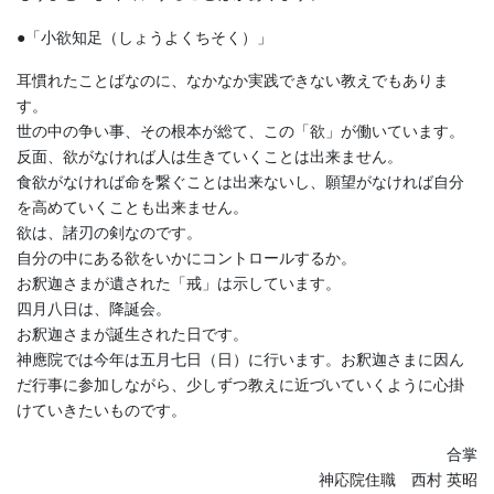
●「小欲知足（しょうよくちそく）」
耳慣れたことばなのに、なかなか実践できない教えでもありま
す。
世の中の争い事、その根本が総て、この「欲」が働いています。
反面、欲がなければ人は生きていくことは出来ません。
食欲がなければ命を繋ぐことは出来ないし、願望がなければ自分
を高めていくことも出来ません。
欲は、諸刃の剣なのです。
自分の中にある欲をいかにコントロールするか。
お釈迦さまが遺された「戒」は示しています。
四月八日は、降誕会。
お釈迦さまが誕生された日です。
神應院では今年は五月七日（日）に行います。お釈迦さまに因ん
だ行事に参加しながら、少しずつ教えに近づいていくように心掛
けていきたいものです。
合掌
神応院住職 西村 英昭