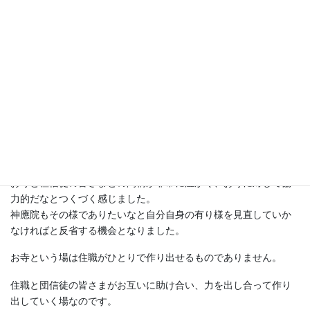
二日間法要の最後に近い締め括りにあたる大事な追悼法要が始ま
り、順調に進むうちに、次第に私の中で込み上げてくる感情が抑
えきれなくなり、とうとう法語が涙で読み上げられなくなりまし
た。
曾祖父母、祖父母、そして今日まで大切にこの御寺院を守って来
られたご苦労、檀家の皆さまの支えを思えば、思うほど、その思
いが溢れ耐えられなくなってしまったのです。
今回、涙で法要を壊してしまう大失態を演じてしまったことは生
涯忘れることはないと思いますが、自分にとっては二日間の雰囲
気は心を温めてもらうほど印象的なものでした。
お寺と檀信徒の皆さまとの間柄が非常に温かく、お寺に対して協
力的だなとつくづく感じました。
神應院もその様でありたいなと自分自身の有り様を見直していか
なければと反省する機会となりました。
お寺という場は住職がひとりで作り出せるものでありません。
住職と団信徒の皆さまがお互いに助け合い、力を出し合って作り
出していく場なのです。